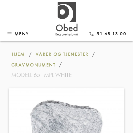
MENY
51 68 13 00
menu
call
Gå
til
/
/
HJEM
VARER OG TJENESTER
innhold
/
GRAVMONUMENT
MODELL 651 MPL WHITE