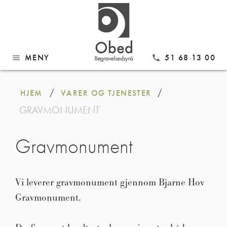
MENY
51 68 13 00
menu
call
Gå
til
/
/
HJEM
VARER OG TJENESTER
innhold
GRAVMONUMENT
Gravmonument
Vi leverer gravmonument gjennom Bjarne Hov
Gravmonument.