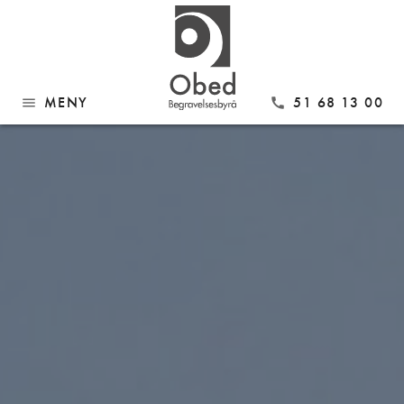
MENY
51 68 13 00
menu
call