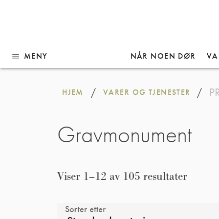
MENY
NÅR NOEN DØR
VA
menu
Gå
til
P
/
/
HJEM
VARER OG TJENESTER
innhold
Gravmonument
Viser 1–12 av 105 resultater
Sorter etter