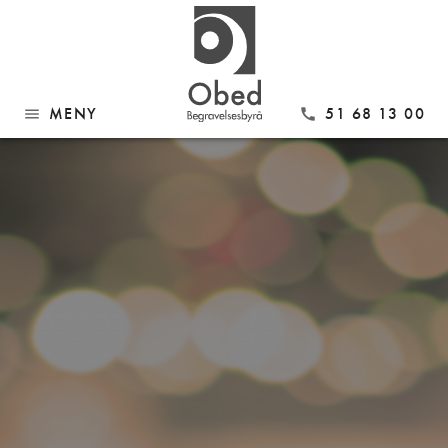
MENY
51 68 13 00
menu
call