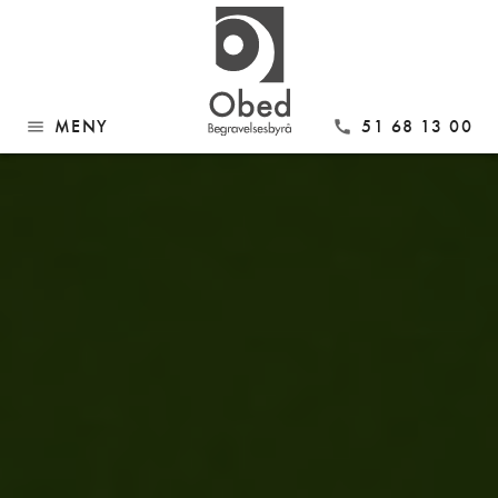
MENY
51 68 13 00
menu
call