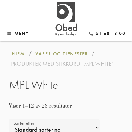
MENY
51 68 13 00
menu
call
Gå
til
/
/
HJEM
VARER OG TJENESTER
innhold
PRODUKTER MED STIKKORD “MPL WHITE”
MPL White
Viser 1–12 av 23 resultater
Sorter etter