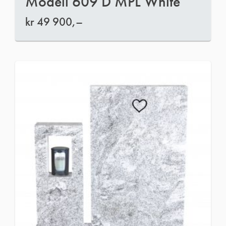
Modell 609 D MPL White
kr
49 900,–