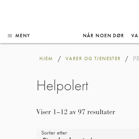
MENY
NÅR NOEN DØR
VA
menu
Gå
til
P
/
/
HJEM
VARER OG TJENESTER
innhold
Helpolert
Viser 1–12 av 97 resultater
Sorter etter