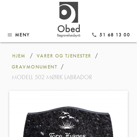
MENY
51 68 13 00
menu
call
Gå
til
/
/
HJEM
VARER OG TJENESTER
innhold
/
GRAVMONUMENT
MODELL 502 MØRK LABRADOR