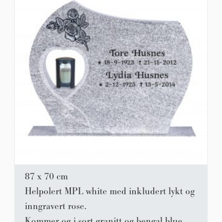
87 x 70 cm
Helpolert MPL white med inkludert lykt og
inngravert rose.
Kommer og i sort granitt og bengal blue