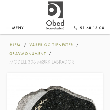
MENY
51 68 13 00
menu
call
Gå
til
/
/
HJEM
VARER OG TJENESTER
innhold
/
GRAVMONUMENT
MODELL 308 MØRK LABRADOR