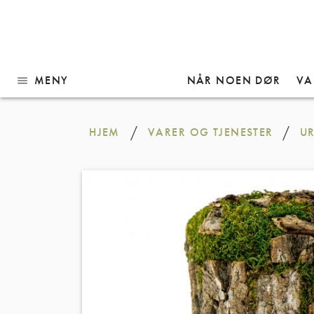
MENY
NÅR NOEN DØR
VA
menu
Gå
til
/
/
HJEM
VARER OG TJENESTER
U
innhold