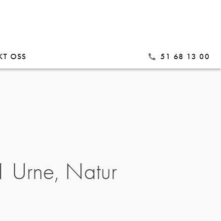
KT OSS
51 68 13 00
call
 Urne, Natur