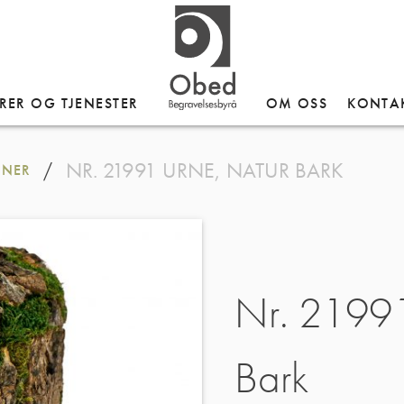
RER OG TJENESTER
OM OSS
KONTA
NR. 21991 URNE, NATUR BARK
/
RNER
Nr. 21991
Bark