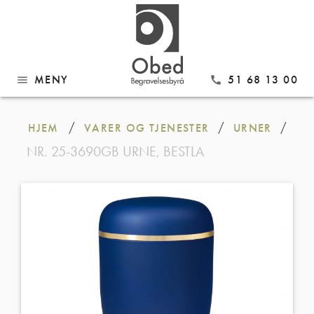
MENY
51 68 13 00
menu
call
Gå
til
/
/
/
HJEM
VARER OG TJENESTER
URNER
innhold
NR. 25-3690GB URNE, BESTLA