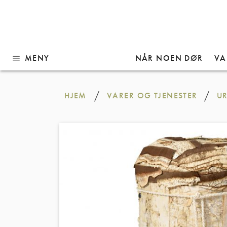
MENY
NÅR NOEN DØR
VA
menu
Gå
til
/
/
HJEM
VARER OG TJENESTER
U
innhold