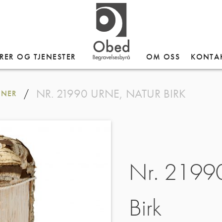
RER OG TJENESTER
OM OSS
KONTA
NR. 21990 URNE, NATUR BIRK
/
RNER
Nr. 21990
Birk