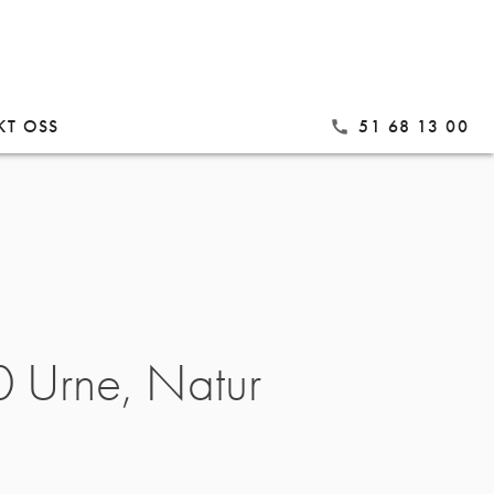
KT OSS
51 68 13 00
call
 Urne, Natur