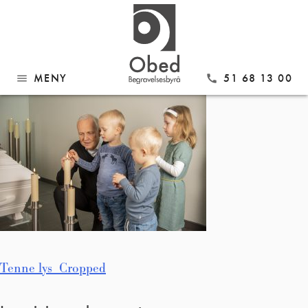
Gå
Tenne lys_Cropped
til
innhold
MENY
51 68 13 00
menu
call
Innleggsnavigasjon
Tenne lys_Cropped