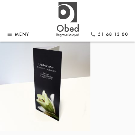
Gå
Stående58
til
innhold
MENY
51 68 13 00
menu
call