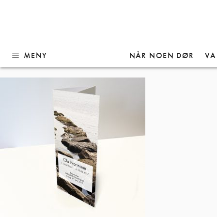
Gå
Stående56
til
innhold
MENY
NÅR NOEN DØR
VA
menu