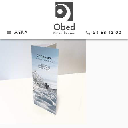
Gå
Stående51
til
innhold
MENY
51 68 13 00
menu
call