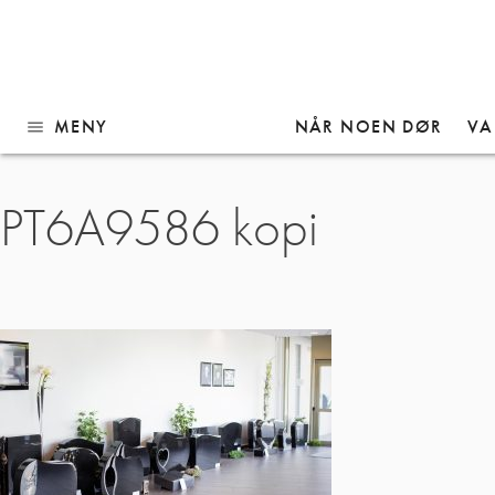
MENY
NÅR NOEN DØR
VA
menu
Gå
PT6A9586 kopi
til
innhold