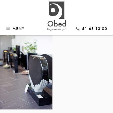
Gå
PT6A9581 kopi
til
innhold
MENY
51 68 13 00
menu
call