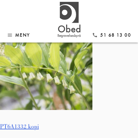
Gå
PT6A1332 kopi
til
innhold
MENY
51 68 13 00
menu
call
Innleggsnavigasjon
PT6A1332 kopi