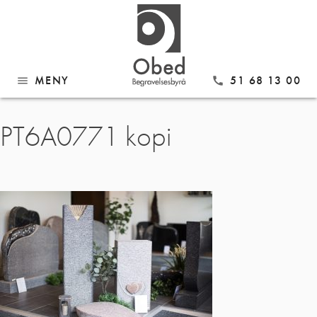
MENY
51 68 13 00
menu
call
Gå
PT6A0771 kopi
til
innhold