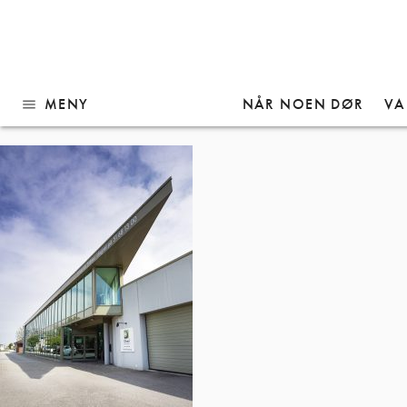
Gå
PT6A0103 kopi
til
innhold
MENY
NÅR NOEN DØR
VA
menu