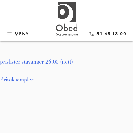
Gå
prislister stavanger 26.05
til
innhold
(nett)
MENY
51 68 13 00
menu
call
prislister stavanger 26.05 (nett)
Innleggsnavigasjon
Priseksempler