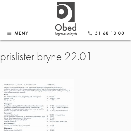
MENY
51 68 13 00
menu
call
Gå
prislister bryne 22.01
til
innhold