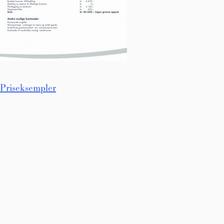
Innleggsnavigasjon
Priseksempler