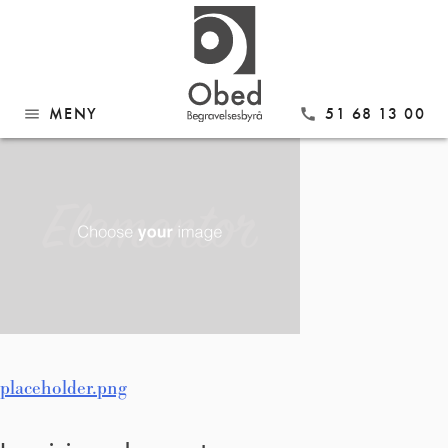
Gå
placeholder.png
til
innhold
MENY
51 68 13 00
menu
call
Innleggsnavigasjon
placeholder.png