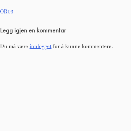
Innleggsnavigasjon
OR03
Legg igjen en kommentar
Du må være
innlogget
for å kunne kommentere.