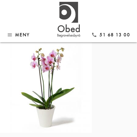
Gå
OR03
til
innhold
MENY
51 68 13 00
menu
call