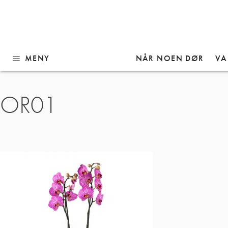
MENY
NÅR NOEN DØR
VA
menu
Gå
OR01
til
innhold