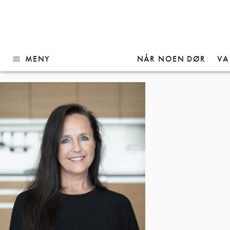
Gå
Ona
til
innhold
MENY
NÅR NOEN DØR
VA
menu