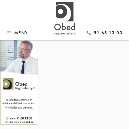
Gå
SA b80xh__07
til
innhold
MENY
51 68 13 00
menu
call