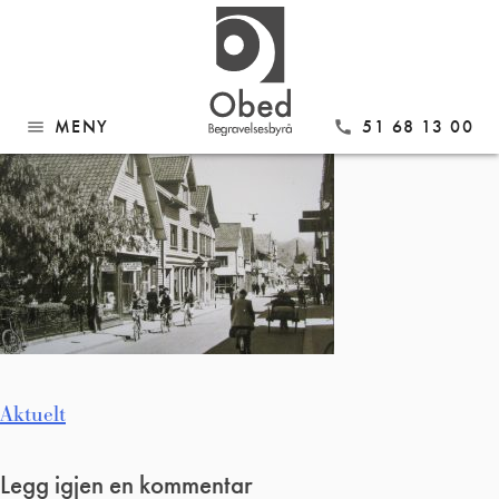
Gå
Beyers trykkeri
til
innhold
MENY
51 68 13 00
menu
call
Innleggsnavigasjon
Aktuelt
Legg igjen en kommentar