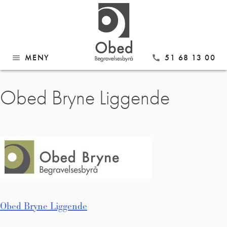
MENY
51 68 13 00
menu
call
Gå
Obed Bryne Liggende
til
innhold
Innleggsnavigasjon
Obed Bryne Liggende