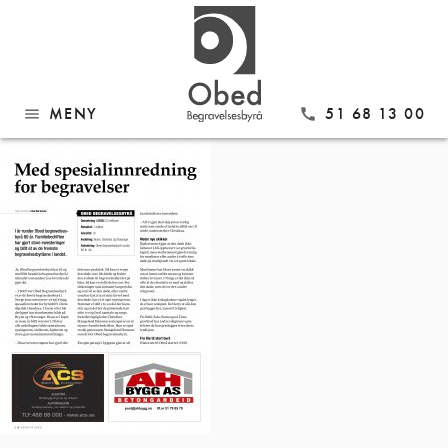
Gå
Obed 80 NPJ 2-19_web
til
innhold
MENY
51 68 13 00
menu
call