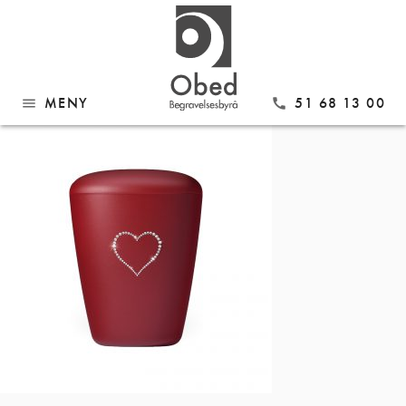
Gå
Nr 26340
til
innhold
MENY
51 68 13 00
menu
call