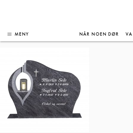
Gå
Modell 755 Bengal Blue
til
innhold
MENY
NÅR NOEN DØR
VA
menu