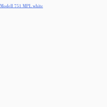
Innleggsnavigasjon
Modell 751 MPL white