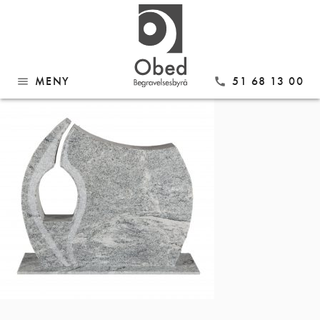
Gå
Modell 751 MPL white
til
innhold
MENY
51 68 13 00
menu
call