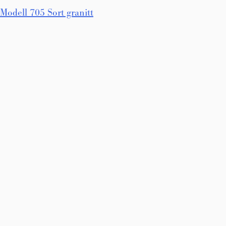
Innleggsnavigasjon
Modell 705 Sort granitt