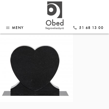
Gå
Modell 705 Sort granitt
til
innhold
MENY
51 68 13 00
menu
call