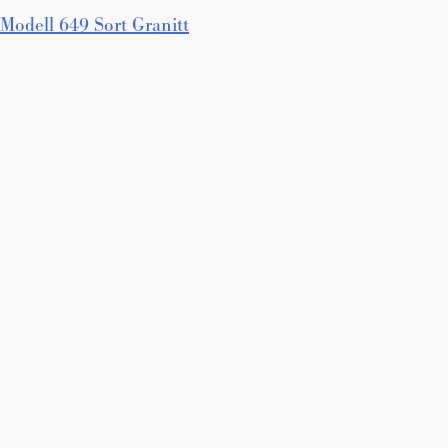
Innleggsnavigasjon
Modell 649 Sort Granitt