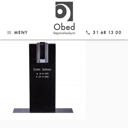
Gå
Modell 649 Sort Granitt
til
innhold
MENY
51 68 13 00
menu
call