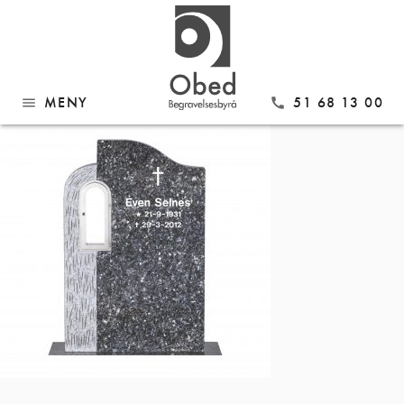
Gå
Modell 646 Lys Labrador
til
innhold
MENY
51 68 13 00
menu
call