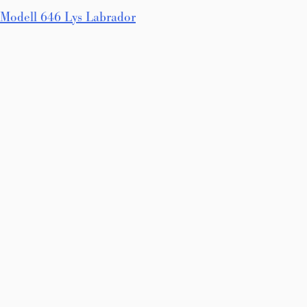
Innleggsnavigasjon
Modell 646 Lys Labrador