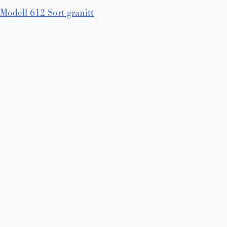
Innleggsnavigasjon
Modell 612 Sort granitt