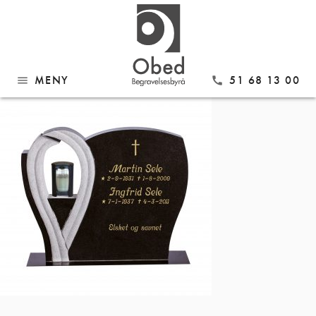
Gå
Modell 612 Sort granitt
til
innhold
MENY
51 68 13 00
menu
call