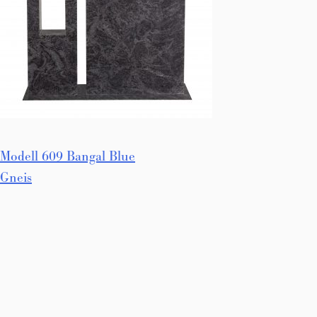
Innleggsnavigasjon
Modell 609 Bangal Blue
Gneis