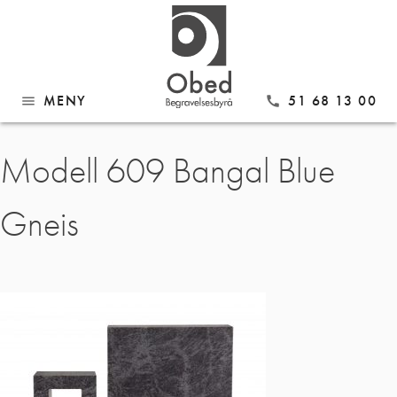
MENY
51 68 13 00
menu
call
Gå
Modell 609 Bangal Blue
til
innhold
Gneis