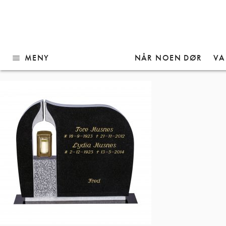
Gå
Modell 311 Sort granitt
til
innhold
MENY
NÅR NOEN DØR
VA
menu