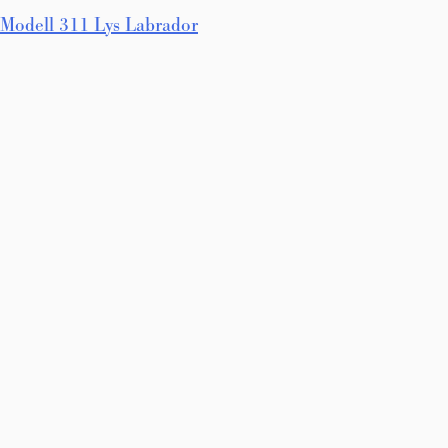
Innleggsnavigasjon
Modell 311 Lys Labrador