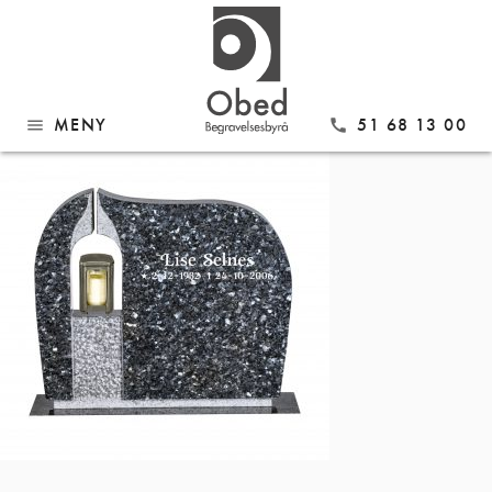
Gå
Modell 311 Lys Labrador
til
innhold
MENY
51 68 13 00
menu
call