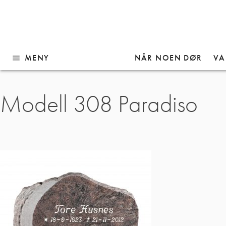
MENY
NÅR NOEN DØR
VA
menu
Gå
Modell 308 Paradiso
til
innhold