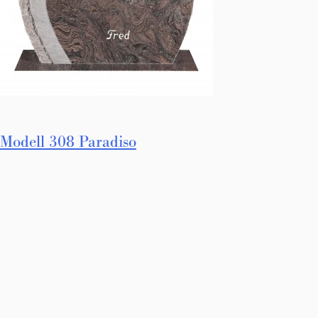
Innleggsnavigasjon
Modell 308 Paradiso