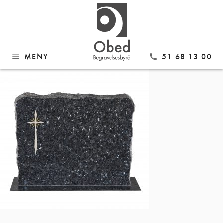
Gå
Modell 204 Lys Labrador
til
innhold
MENY
51 68 13 00
menu
call