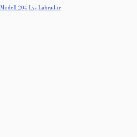
Innleggsnavigasjon
Modell 204 Lys Labrador