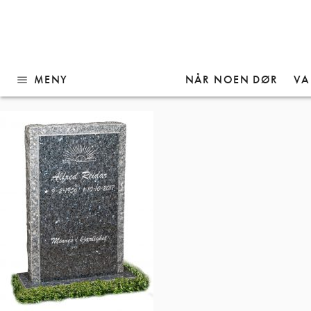
Gå
Modell 1083
til
innhold
MENY
NÅR NOEN DØR
VA
menu