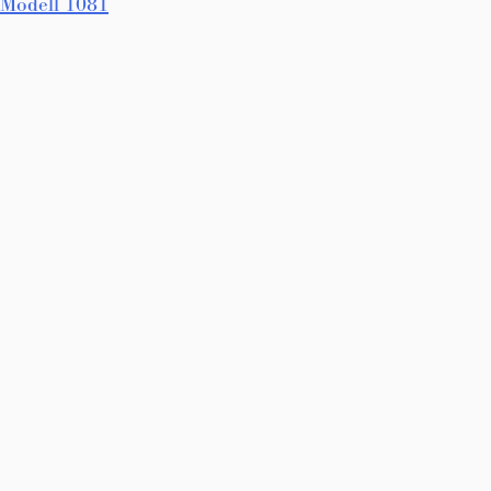
Innleggsnavigasjon
Modell 1081