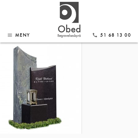
Gå
Modell 1076
til
innhold
MENY
51 68 13 00
menu
call