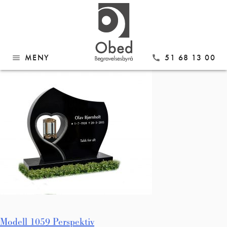
Gå
Modell 1059 Perspektiv
til
innhold
MENY
51 68 13 00
menu
call
Innleggsnavigasjon
Modell 1059 Perspektiv