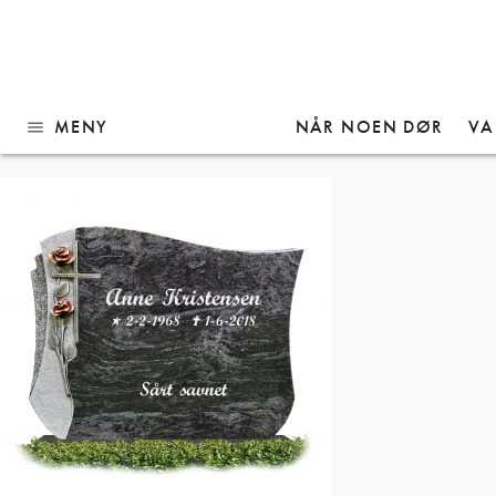
Gå
Modell 1055 med navn
til
innhold
MENY
NÅR NOEN DØR
VA
menu