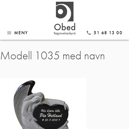
MENY
51 68 13 00
menu
call
Gå
Modell 1035 med navn
til
innhold